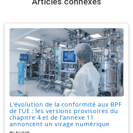
Articles connexes
L’évolution de la conformité aux BPF
de l’UE : les versions provisoires du
chapitre 4 et de l’annexe 11
annoncent un virage numérique
By Ecolab