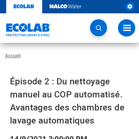
Passer
au
contenu
Chang
la
navig
Accueil
Épisode 2 : Du nettoyage
manuel au COP automatisé.
Avantages des chambres de
lavage automatiques
14/9/2021 3:00:00 PM