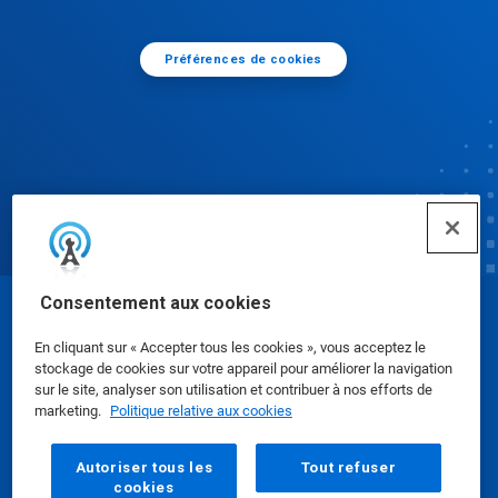
Préférences de cookies
Consentement aux cookies
© Ecolab Inc. 2025
En cliquant sur « Accepter tous les cookies », vous acceptez le
stockage de cookies sur votre appareil pour améliorer la navigation
Fiches de données de sécurité
|
Politique de
sur le site, analyser son utilisation et contribuer à nos efforts de
marketing.
Politique relative aux cookies
confidentialité
|
conditions d'utilisation
Autoriser tous les
Tout refuser
cookies