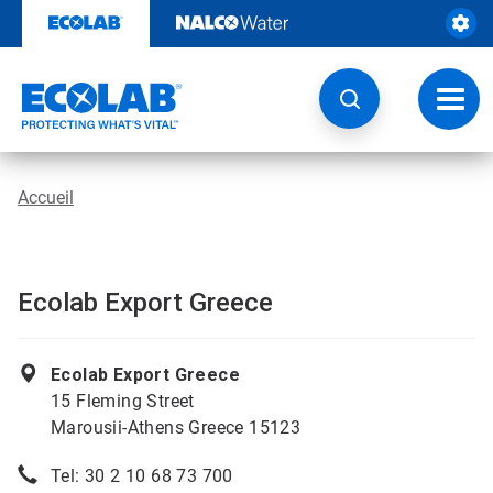
Passer
au
contenu
Chang
la
navig
Accueil
Ecolab Export Greece
Ecolab Export Greece
15 Fleming Street
Marousii-Athens Greece 15123
Tel: 30 2 10 68 73 700