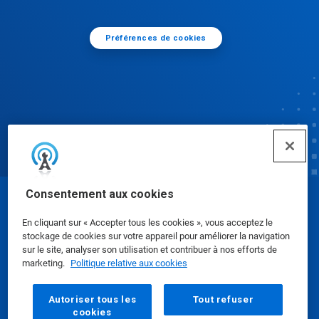
Préférences de cookies
Consentement aux cookies
© Ecolab Inc. 2025
En cliquant sur « Accepter tous les cookies », vous acceptez le
stockage de cookies sur votre appareil pour améliorer la navigation
Fiches de données de sécurité
|
Politique de
sur le site, analyser son utilisation et contribuer à nos efforts de
marketing.
Politique relative aux cookies
confidentialité
|
conditions d'utilisation
Autoriser tous les
Tout refuser
cookies