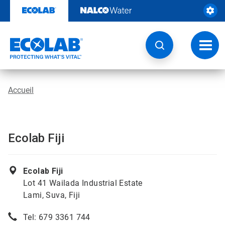
Passer
au
contenu
Chang
la
navig
Accueil
Ecolab Fiji
Ecolab Fiji
Lot 41 Wailada Industrial Estate
Lami, Suva, Fiji
Tel: 679 3361 744