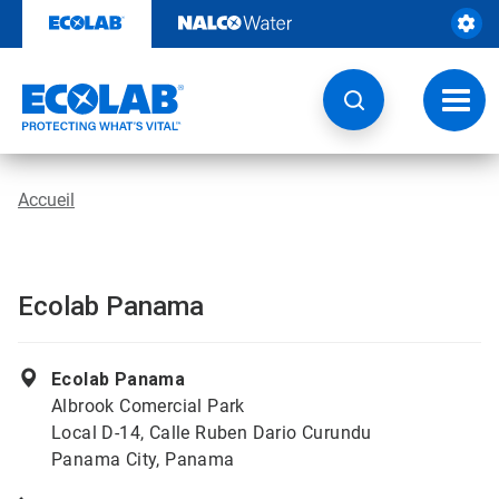
Passer
au
contenu
Chang
la
navig
Accueil
Ecolab Panama
Ecolab Panama
Albrook Comercial Park
Local D-14, Calle Ruben Dario Curundu
Panama City, Panama