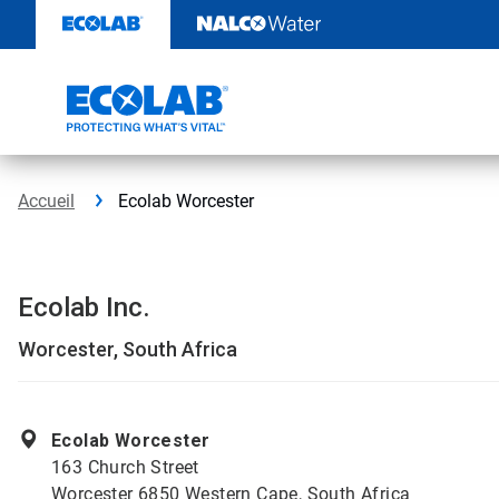
Passer
au
contenu
Accueil
Ecolab Worcester
Ecolab Inc.
Worcester, South Africa
Ecolab Worcester
163 Church Street
Worcester 6850 Western Cape, South Africa