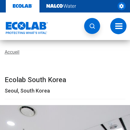
Passer
au
contenu
Chang
la
navig
Accueil
Ecolab South Korea
Seoul, South Korea