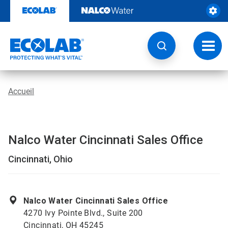
Passer
au
contenu
Chang
la
navig
Accueil
Nalco Water Cincinnati Sales Office
Cincinnati, Ohio
Nalco Water Cincinnati Sales Office
4270 Ivy Pointe Blvd., Suite 200
Cincinnati, OH 45245