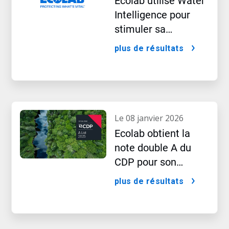
Ecolab utilise Water
Intelligence pour
stimuler sa
croissance à l’ère de
plus de résultats
l’IA
le 08 janvier 2026
Ecolab obtient la
note double A du
CDP pour son
leadership dans le
plus de résultats
domaine des
performances d’eau
et de climat