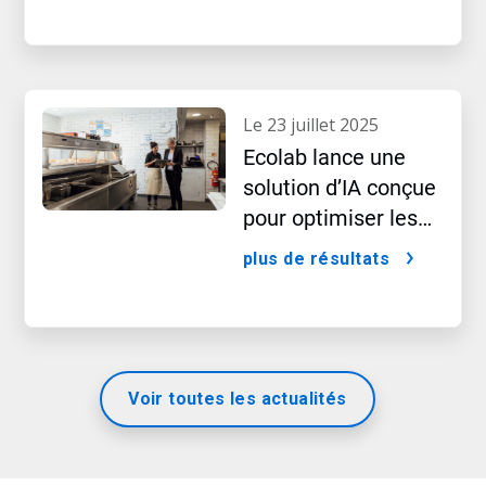
le 23 juillet 2025
Ecolab lance une
solution d’IA conçue
pour optimiser les
opérations des
plus de résultats
restaurants et
améliorer la
satisfaction des
clients
Voir toutes les actualités