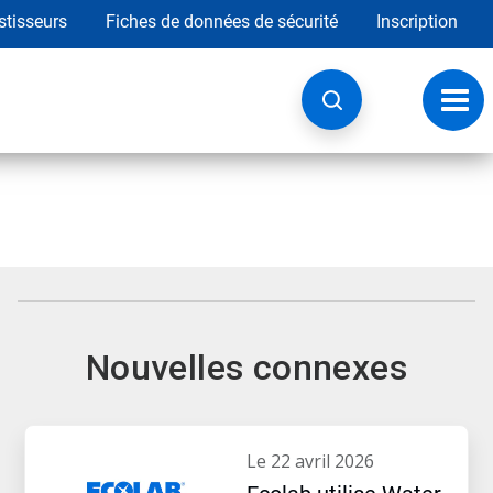
stisseurs
Fiches de données de sécurité
Inscription
Chan
la
navig
Nouvelles connexes
le 22 avril 2026