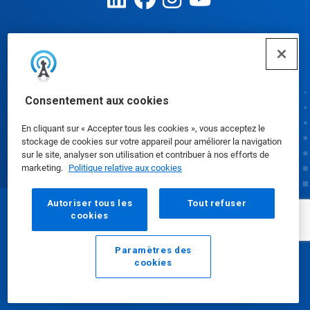
Préférences de cookies
Consentement aux cookies
En cliquant sur « Accepter tous les cookies », vous acceptez le
stockage de cookies sur votre appareil pour améliorer la navigation
sur le site, analyser son utilisation et contribuer à nos efforts de
marketing.
Politique relative aux cookies
Autoriser tous les
Tout refuser
cookies
© Ecolab Inc. 2025
Paramètres des
Fiches de données de sécurité
|
Politique de
cookies
E-mail
Appelez
confidentialité
|
conditions d'utilisation