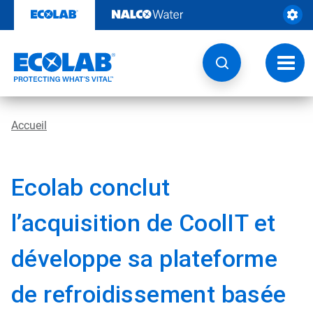
Passer
au
contenu
Chang
la
navig
Accueil
Ecolab conclut
l’acquisition de CoolIT et
développe sa plateforme
de refroidissement basée