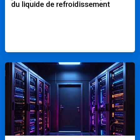
du liquide de refroidissement ​
ArticleTile
2
de
3