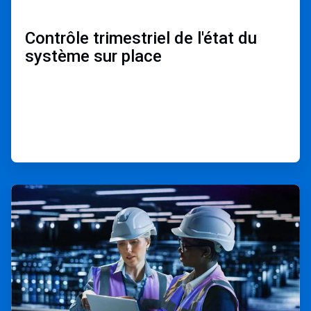
Contrôle trimestriel de l'état ​
du
système sur place​
ArticleTile
3
de
3