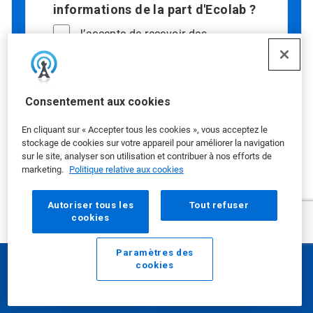
informations de la part d'Ecolab ?
J’accepte de recevoir des
communications par e-mail d’Ecolab
Si vous cochez « oui », vous acceptez
qu'Ecolab vous contacte par e-mail pour
Consentement aux cookies
des offres promotionnelles, des mises à
jour et d'autres informations. Si vous
En cliquant sur « Accepter tous les cookies », vous acceptez le
souhaitez continuer votre relation client
stockage de cookies sur votre appareil pour améliorer la navigation
sans recevoir de communication
sur le site, analyser son utilisation et contribuer à nos efforts de
marketing, vous pouvez nous envoyer vos
marketing.
Politique relative aux cookies
coordonnées sans cocher cette case.
La protection de vos données
Autoriser tous les
Tout refuser
cookies
personnelles vous préoccupe ?
Consultez notre
Politique de
confidentialité
.
Paramètres des
cookies
E-mail
Appelez