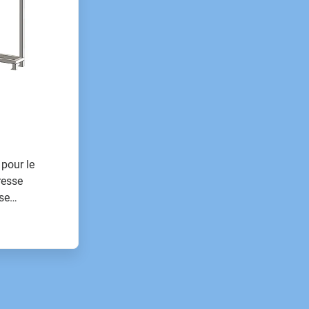
 pour le
resse
se