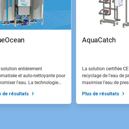
ueOcean
AquaCatch
 solution entièrement
La solution certifiée CE
omatisée et auto-nettoyante pour
recyclage de l'eau de p
omiser l'eau. La technologie
maximise l'eau de pres
réutilisab...
s de résultats
Plus de résultats