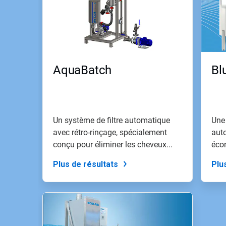
Utilisez
les
boutons
«
Page
suivante
»
AquaBatch
Bl
et
«
Page
précédente
»
pour
Un système de filtre automatique
Une
naviguer,
avec rétro-rinçage, spécialement
aut
ou
conçu pour éliminer les cheveux...
écon
passez
de...
à
Plus de résultats
Plu
une
diapo
précise
à
l'aide
des
points.