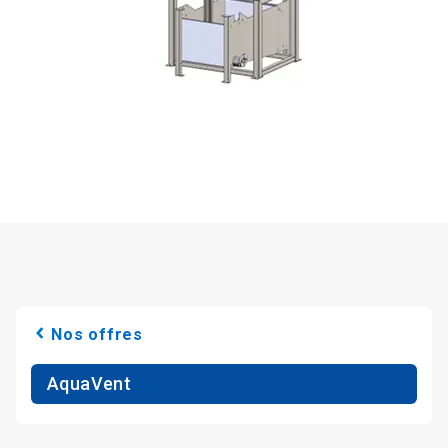
Nos offres
AquaVent