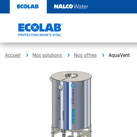
Passer
au
contenu
Accueil
Nos solutions
Nos offres
AquaVent