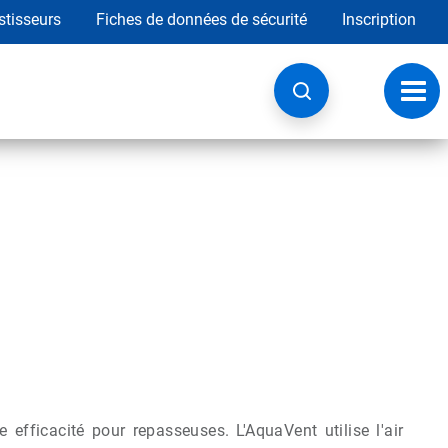
stisseurs
Fiches de données de sécurité
Inscription
Chan
la
navig
fficacité pour repasseuses. L'AquaVent utilise l'air