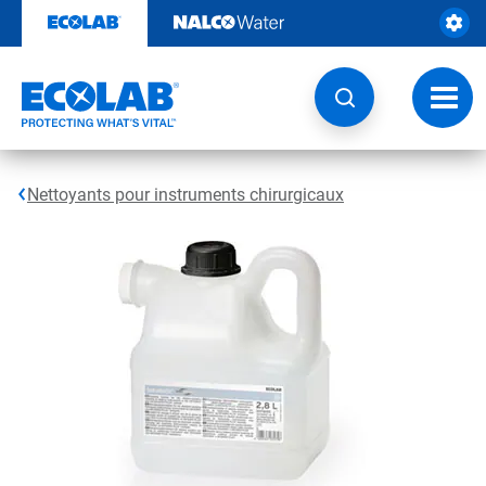
Passer
au
contenu
Chang
la
navig
Nettoyants pour instruments chirurgicaux