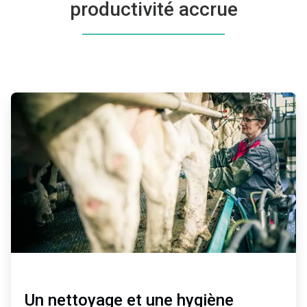
productivité accrue
ArticleTile
1
de
3
Un nettoyage et une hygiène