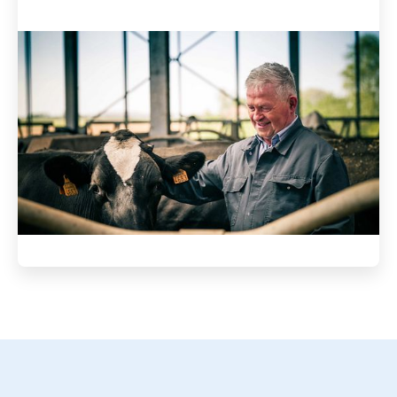
ArticleTile
3
de
3