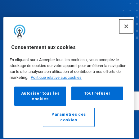
Consentement aux cookies
© Ecolab Inc. 2025
En cliquant sur « Accepter tous les cookies », vous acceptez le
stockage de cookies sur votre appareil pour améliorer la navigation
Fiches de données de sécurité
|
Politique de
sur le site, analyser son utilisation et contribuer à nos efforts de
marketing.
Politique relative aux cookies
confidentialité
|
conditions d'utilisation
Autoriser tous les
Tout refuser
cookies
Paramètres des
cookies
E-mail
Appelez