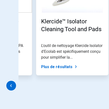
«
Page
suivante
»
rwipe™ -
Klercide™ Isolator
et
«
nge
Cleaning Tool and Pads
Page
précédente
»
pour
 Klerwipe™ IPA
L'outil de nettoyage Klercide Isolator
naviguer,
es lingettes
d'Ecolab est spécifiquement conçu
ou
saturée...
pour simplifier la...
passez
à
Plus de résultats
une
diapo
précise
à
l'aide
des
points.