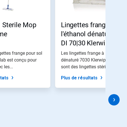
 Sterile Mop
Lingettes franges à
ame
l'éthanol dénaturé ave
DI 70|30 Klerwipe™
gettes frange pour sol
Les lingettes frange à l'éthanol
olab est conçu pour
dénaturé 7030 Klerwipe d'Ecolab
c les...
sont des lingettes stériles à...
tats
Plus de résultats