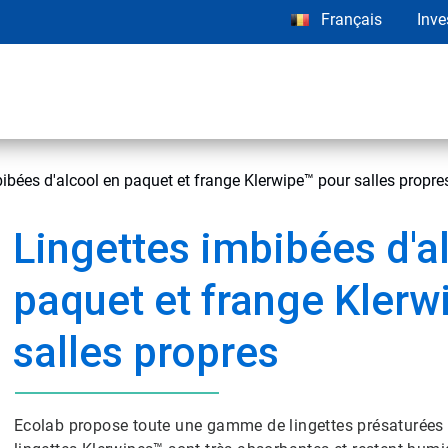
Français
Inve
ibées d'alcool en paquet et frange Klerwipe™ pour salles propre
Lingettes imbibées d'a
paquet et frange Klerw
salles propres
Ecolab propose toute une gamme de lingettes présaturées à