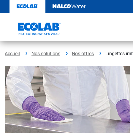
Passer
au
contenu
Accueil
Nos solutions
Nos offres
Lingettes imb