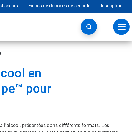
stisseurs
Fiches de données de sécurité
Inscription
Chan
la
navig
s
lcool en
ipe™ pour
 l'alcool, présentées dans différents formats. Les