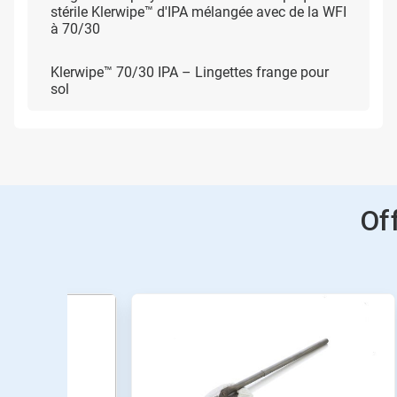
stérile Klerwipe™ d'IPA mélangée avec de la WFI
à 70/30
Klerwipe™ 70/30 IPA – Lingettes frange pour
sol
Of
Ceci
est
un
carrousel.
Utilisez
les
boutons