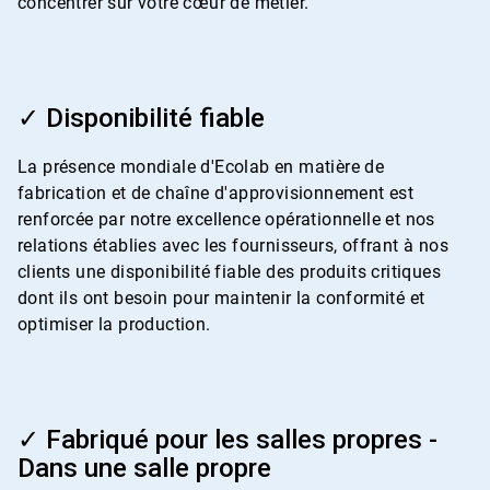
concentrer sur votre cœur de métier.
ArticleTile
3
✓ Disponibilité fiable
de
4
La présence mondiale d'Ecolab en matière de
fabrication et de chaîne d'approvisionnement est
renforcée par notre excellence opérationnelle et nos
relations établies avec les fournisseurs, offrant à nos
clients une disponibilité fiable des produits critiques
dont ils ont besoin pour maintenir la conformité et
optimiser la production.
ArticleTile
4
✓ Fabriqué pour les salles propres -
de
Dans une salle propre
4