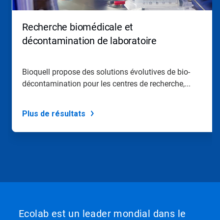
Page
suivante
»
Recherche biomédicale et
et
«
décontamination de laboratoire
Page
précédente
»
Bioquell propose des solutions évolutives de bio-
pour
décontamination pour les centres de recherche,...
naviguer,
ou
passez
à
Plus de résultats
une
diapo
précise
à
l'aide
des
points.
Ecolab est un leader mondial dans le