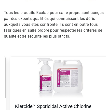
Tous les produits Ecolab pour salle propre sont conçus
par des experts qualifiés qui connaissent les défis
auxquels vous êtes confronté. Ils sont en outre tous
fabriqués en salle propre pour respecter les critères de
qualité et de sécurité les plus stricts.
Ceci
est
un
carrousel.
Utilisez
les
boutons
«
Page
suivante
»
Klercide™ Sporicidal Active Chlorine
et