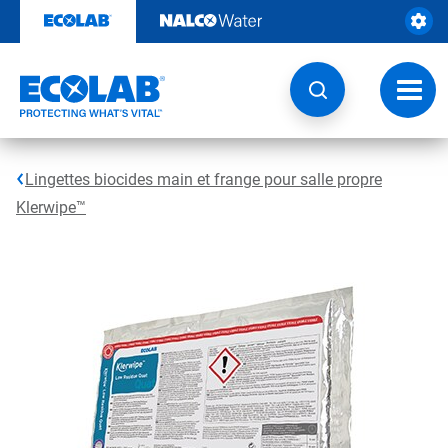
Passer
au
contenu
Chang
la
navig
Lingettes biocides main et frange pour salle propre
Klerwipe™