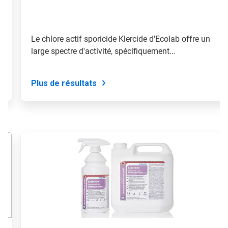
«
Page
précédente
»
Le chlore actif sporicide Klercide d'Ecolab offre un
pour
large spectre d'activité, spécifiquement...
naviguer,
ou
passez
à
Plus de résultats
une
diapo
précise
à
l'aide
des
points.