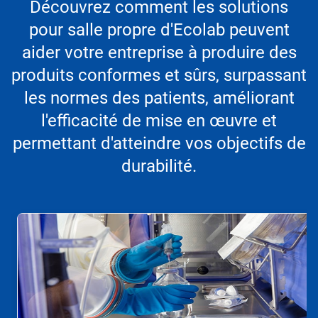
Découvrez comment les solutions
pour salle propre d'Ecolab peuvent
aider votre entreprise à produire des
produits conformes et sûrs, surpassant
les normes des patients, améliorant
l'efficacité de mise en œuvre et
permettant d'atteindre vos objectifs de
durabilité.
Ceci
est
un
carrousel.
Utilisez
les
boutons
«