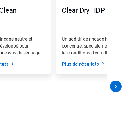
 Clean
Clear Dry HDP Plus
rinçage neutre et
Un additif de rinçage hautement
développé pour
concentré, spécialement conçu p
processus de séchage
les conditions d'eau difficile...
tats
Plus de résultats