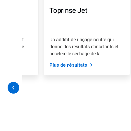
suivante
»
Toprinse Jet
et
«
Page
précédente
»
pour
ge hautement
Un additif de rinçage neutre qui
naviguer,
ve-vaisselle
donne des résultats étincelants et
ou
accélère le séchage de la...
passez
à
Plus de résultats
une
diapo
précise
à
l'aide
des
points.