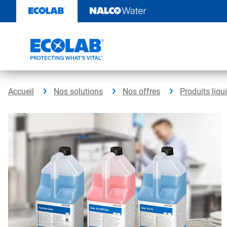
Passer
au
contenu
Accueil
Nos solutions
Nos offres
Produits liqu