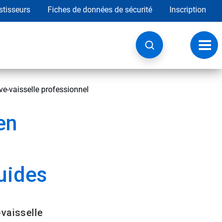
stisseurs
Fiches de données de sécurité
Inscription
Chan
la
navig
ve-vaisselle professionnel
en
quides
vaisselle