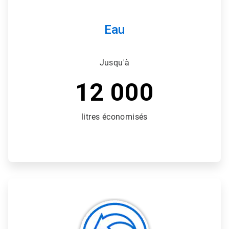
Eau
Jusqu'à
12 000
litres économisés
ArticleTile
3
de