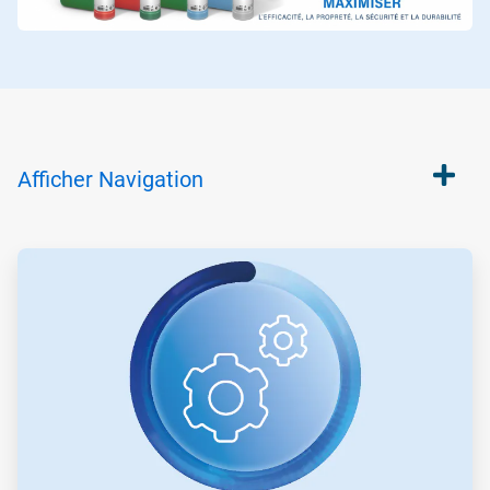
Afficher
Navigation
ArticleTile
1
de
3