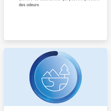
des odeurs
ArticleTile
3
de
3