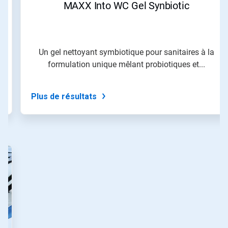
MAXX Into WC Gel Synbiotic
et
«
Page
précédente
»
Un gel nettoyant symbiotique pour sanitaires à la
pour
formulation unique mêlant probiotiques et...
naviguer,
ou
passez
à
Plus de résultats
une
diapo
précise
à
l'aide
des
points.