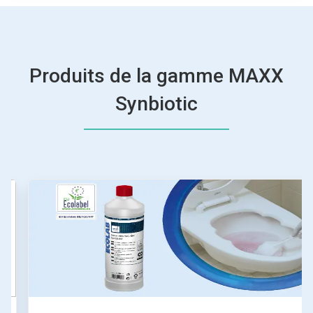
Produits de la gamme MAXX
Synbiotic
Ceci
est
un
carrousel.
Utilisez
les
boutons
«
Page
suivante
»