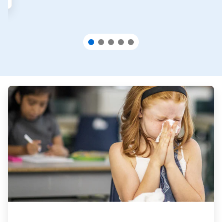
ArticleTile
1
de
3