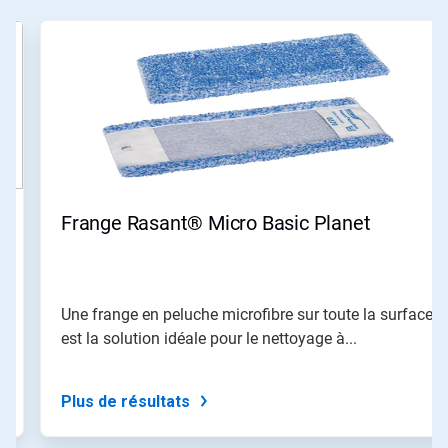
Ceci
est
un
carrousel.
Utilisez
les
boutons
«
Page
suivante
»
Frange Rasant® Micro Basic Planet
et
«
Page
précédente
»
Une frange en peluche microfibre sur toute la surface
pour
est la solution idéale pour le nettoyage à...
naviguer,
ou
passez
à
Plus de résultats
une
diapo