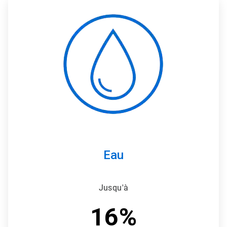
ArticleTile
3
de
3
Eau
Jusqu'à
16%