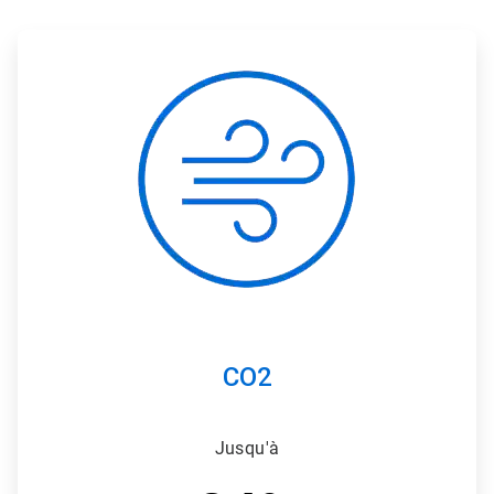
ArticleTile
1
de
3
CO2
Jusqu'à