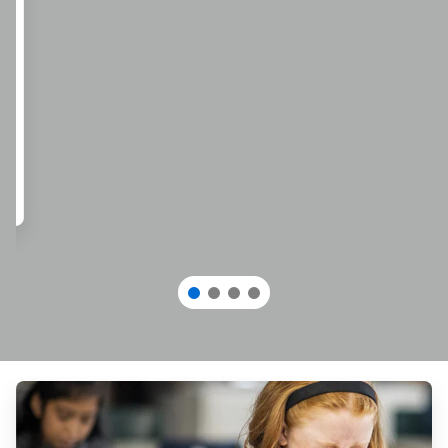
ArticleTile
1
de
3