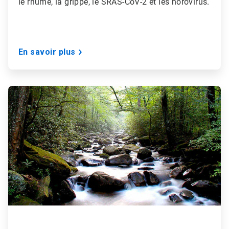
le rhume, la grippe, le SRAS-CoV-2 et les norovirus.
En savoir plus
ArticleTile
2
de
3