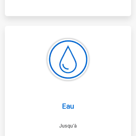
ArticleTile
2
de
3
Eau
Jusqu'à