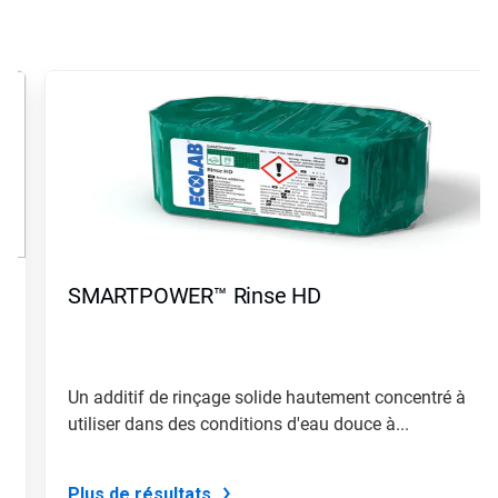
Ceci
est
un
carrousel.
Utilisez
les
boutons
«
Page
suivante
»
SMARTPOWER™ Rinse HD
et
«
Page
précédente
»
Un additif de rinçage solide hautement concentré à
pour
utiliser dans des conditions d'eau douce à...
naviguer,
ou
passez
à
Plus de résultats