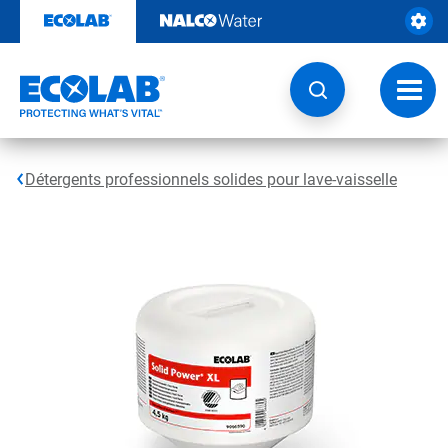
Passer
au
contenu
Chang
la
navig
Détergents professionnels solides pour lave-vaisselle