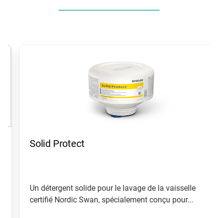
Ceci
est
un
carrousel.
Utilisez
les
boutons
«
Page
suivante
»
Solid Protect
et
«
Page
précédente
»
Un détergent solide pour le lavage de la vaisselle
pour
certifié Nordic Swan, spécialement conçu pour...
naviguer,
ou