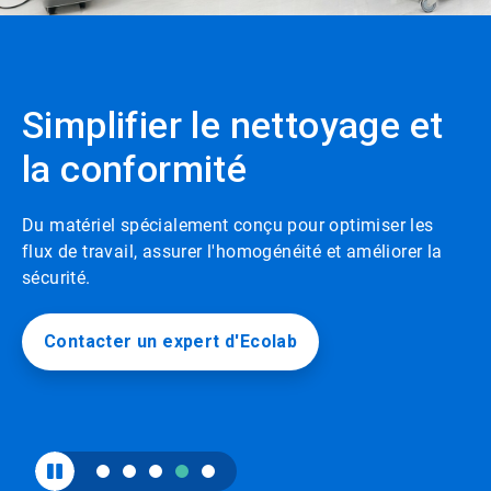
le
EcolabBack
bouton
lecture/pause
ButtonSearch
pour
activer
Simplifier le nettoyage et
IconFilter
ou
désactiver
Icon
la conformité
la
rotation.
Utilisez
les
Du matériel spécialement conçu pour optimiser les
points
flux de travail, assurer l'homogénéité et améliorer la
sur
sécurité.
les
diapositives
pour
Contacter un expert d'Ecolab
passer
de
l'une
à
l'autre.