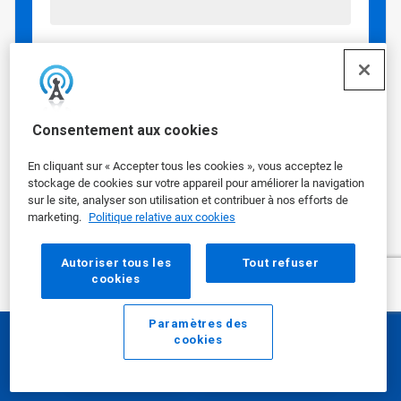
Téléphone
Consentement aux cookies
Ville
En cliquant sur « Accepter tous les cookies », vous acceptez le
stockage de cookies sur votre appareil pour améliorer la navigation
sur le site, analyser son utilisation et contribuer à nos efforts de
Département/région
marketing.
Politique relative aux cookies
Autoriser tous les
Tout refuser
cookies
Pays
Paramètres des
cookies
E-mail
Appelez
Code postal