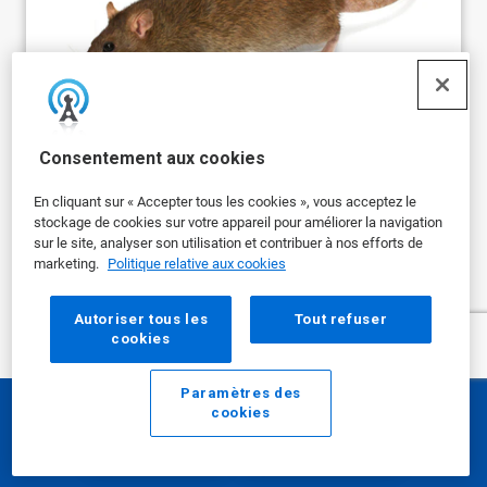
Services et programmes de
Consentement aux cookies
contrôle des rongeurs en
milieu commercial
En cliquant sur « Accepter tous les cookies », vous acceptez le
stockage de cookies sur votre appareil pour améliorer la navigation
sur le site, analyser son utilisation et contribuer à nos efforts de
Les services de contrôle des rongeurs d'Ecolab
marketing.
Politique relative aux cookies
protègent vos activités contre les rats et souris...
Autoriser tous les
Tout refuser
cookies
plus de résultats
Paramètres des
cookies
E-mail
Appelez