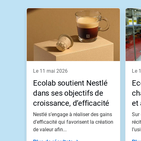
Ceci
est
un
carrousel.
Utilisez
les
boutons
«
Page
suivante
»
le 11 mai 2026
le 
et
«
Ecolab soutient Nestlé
Ec
Page
précédente
dans ses objectifs de
ch
»
croissance, d’efficacité
et
pour
naviguer,
et d’impact
Nestlé s’engage à réaliser des gains
Sur 
ou
passez
d’efficacité qui favorisent la création
réci
à
de valeur afin...
l’us
une
diapo