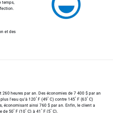
e temps,
fection.
on et des
ant 260 heures par an. Des économies de 7 400 $ par an
°
°
°
°
 plus l'eau qu'à 120
F (49
C) contre 145
F (63
C)
, économisant ainsi 760 $ par an. Enfin, le client a
°
°
°
°
ce de 50
F (10
C) à 41
F (5
C).