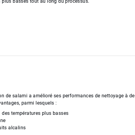
 plus basses tout au long du processus.
on de salami a amélioré ses performances de nettoyage à de
vantages, parmi lesquels :
à des températures plus basses
ine
its alcalins