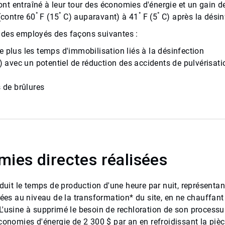
 ont entraîné à leur tour des économies d'énergie et un gain d
°
°
°
°
(contre 60
F (15
C) auparavant) à 41
F (5
C) après la désin
té des employés des façons suivantes :
 plus les temps d'immobilisation liés à la désinfection
m) avec un potentiel de réduction des accidents de pulvérisati
s de brûlures
ies directes réalisées
réduit le temps de production d'une heure par nuit, représent
sées au niveau de la transformation* du site, en ne chauffant
'usine à supprimé le besoin de rechloration de son processus
conomies d'énergie de 2 300 $ par an en refroidissant la piè