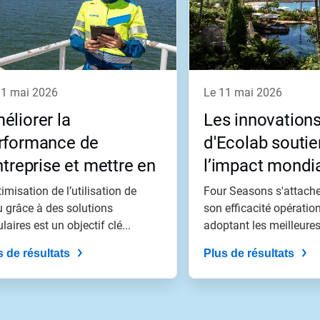
 11 mai 2026
le 11 mai 2026
éliorer la
Les innovation
rformance de
d'Ecolab souti
entreprise et mettre en
l’impact mondi
vre des pratiques de
Four Seasons
timisation de l’utilisation de
Four Seasons s'attache
stion circulaire de
u grâce à des solutions
son efficacité opération
ulaires est un objectif clé...
adoptant les meilleures.
eau au San Roque
ergy Park de Moeve
s de résultats
Plus de résultats