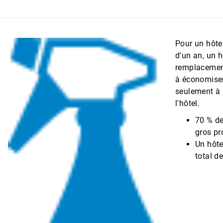
Pour un hôte
d'un an, un 
remplacement 
à économiser
seulement à 
l'hôtel.
70 % de
gros p
Un hôte
total d