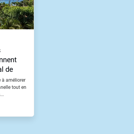
s
ennent
al de
 à améliorer
nelle tout en
..