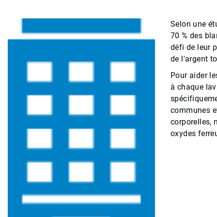
Selon une ét
70 % des bla
défi de leur
de l'argent t
Pour aider le
à chaque lav
spécifiquemen
communes et l
corporelles, 
oxydes ferre