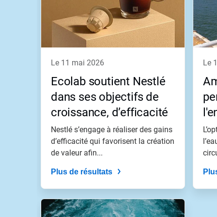
le 11 mai 2026
le
Ecolab soutient Nestlé
Am
dans ses objectifs de
pe
croissance, d’efficacité
l'
et d’impact
œu
Nestlé s’engage à réaliser des gains
L’op
d’efficacité qui favorisent la création
ge
l’ea
de valeur afin...
circ
l'
Plus de résultats
En
Plu