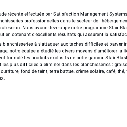
ude récente effectuée par Satisfaction Management Systems, 
nchisseries professionnelles dans le secteur de l'hébergement
 profession. Nous avons développé notre programme StainBla
out en obtenant d'excellents résultats qui assurent la satisfact
s blanchisseries à s'attaquer aux taches difficiles et parveni
age, notre équipe a étudié les divers moyens d'améliorer la 
t formulé les produits exclusifs de notre gamme StainBlaster
es plus difficiles à éliminer dans les blanchisseries : graisse
nourriture, fond de teint, terre battue, crème solaire, café, thé,
ux.