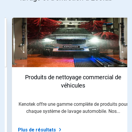
Ceci
est
un
carrousel.
Utilisez
les
boutons
«
Page
suivante
»
Produits de nettoyage commercial de
et
«
véhicules
Page
précédente
»
Kenotek offre une gamme complète de produits pour
pour
chaque système de lavage automobile. Nos...
naviguer,
ou
passez
à
Plus de résultats