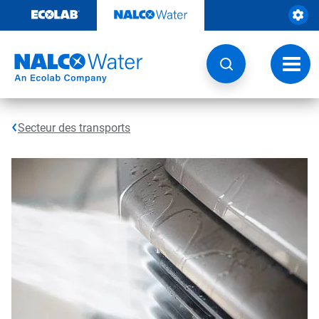
Passer
au
contenu
Chang
la
navig
Secteur des transports