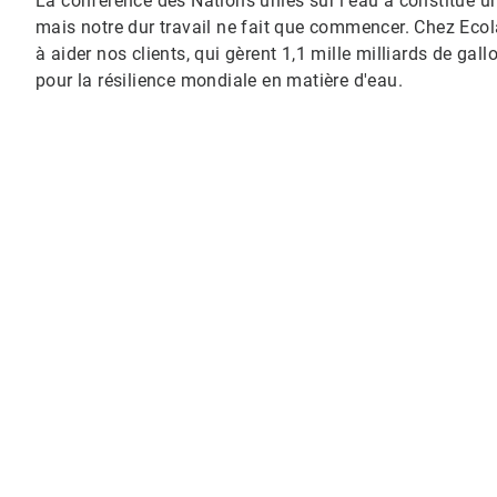
La conférence des Nations unies sur l'eau a constitué u
mais notre dur travail ne fait que commencer. Chez Ecol
à aider nos clients, qui gèrent 1,1 mille milliards de ga
pour la résilience mondiale en matière d'eau.