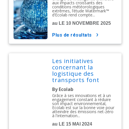
aux impacts croissants des
conditions météorologiques
extrêmes, l’étude Watermark™
d’Ecolab rend compte...
au LE 10 NOVEMBRE 2025
plus de résultats
Les initiatives
concernant la
logistique des
transports font
baisser les
By Ecolab
émissions
Grâce à ses innovations et à un
engagement constant à réduire
son impact environnemental,
Ecolab est sur la bonne voie pour
atteindre des émissions net-zéro
à l'internation...
au LE 15 MAI 2024