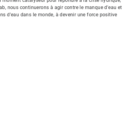
n moment catalyseur pour répondre à la crise hydrique,
ab, nous continuerons à agir contre le manque d'eau et
llons d'eau dans le monde, à devenir une force positive