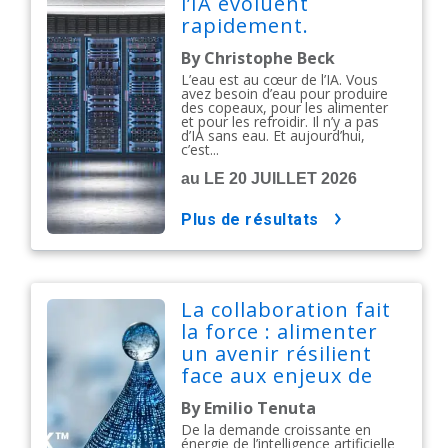
l’IA évoluent
rapidement.
Construisons-les de
By Christophe Beck
manière
L’eau est au cœur de l’IA. Vous
responsable.
avez besoin d’eau pour produire
des copeaux, pour les alimenter
et pour les refroidir. Il n’y a pas
d’IA sans eau. Et aujourd’hui,
c’est...
au LE 20 JUILLET 2026
plus de résultats
La collaboration fait
la force : alimenter
un avenir résilient
face aux enjeux de
l'eau
By Emilio Tenuta
De la demande croissante en
énergie de l’intelligence artificielle