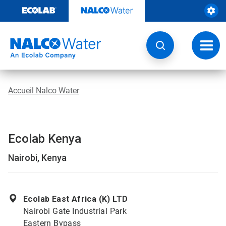
Passer
au
contenu
Chang
la
navig
Accueil Nalco Water
Ecolab Kenya
Nairobi, Kenya
Ecolab East Africa (K) LTD
Nairobi Gate Industrial Park
Eastern Bypass