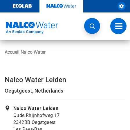
Passer
au
contenu
Chang
la
navig
Accueil Nalco Water
Nalco Water Leiden
Oegstgeest, Netherlands
Nalco Water Leiden
Oude Rhijnhofweg 17
2342BB Oegstgeest
Les Pays-Bas