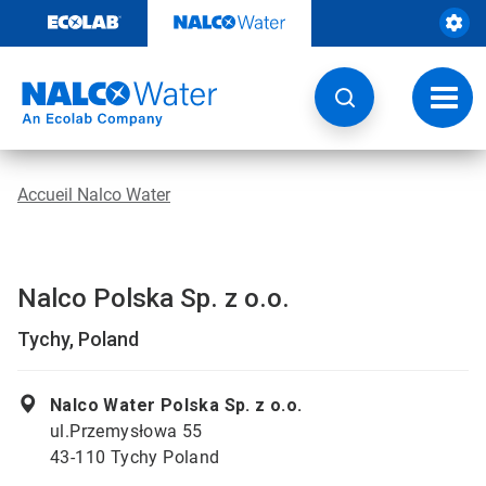
Passer
au
contenu
Chang
la
navig
Accueil Nalco Water
Nalco Polska Sp. z o.o.
Tychy, Poland
Nalco Water Polska Sp. z o.o.
ul.Przemysłowa 55
43-110 Tychy Poland