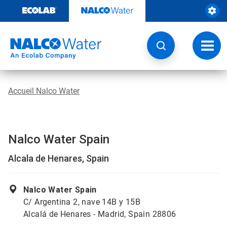
Passer
au
contenu
Chang
la
navig
Accueil Nalco Water
Nalco Water Spain
Alcala de Henares, Spain
Nalco Water Spain
C/ Argentina 2, nave 14B y 15B
Alcalá de Henares - Madrid, Spain 28806