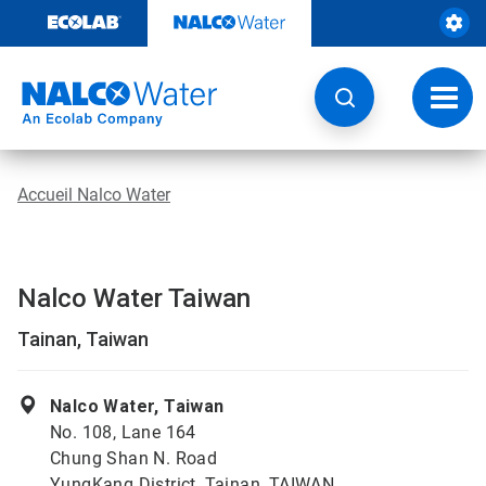
Passer
au
contenu
Chang
la
navig
Accueil Nalco Water
Nalco Water Taiwan
Tainan, Taiwan
Nalco Water, Taiwan
No. 108, Lane 164
Chung Shan N. Road
YungKang District, Tainan, TAIWAN