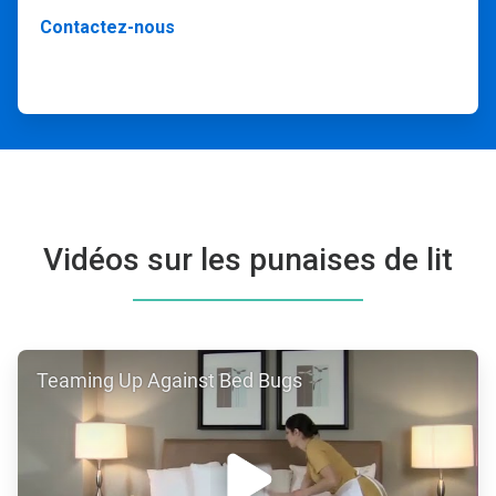
Contactez-nous
Vidéos sur les punaises de lit
ArticleTile
Teaming Up Against Bed Bugs
1
de
3