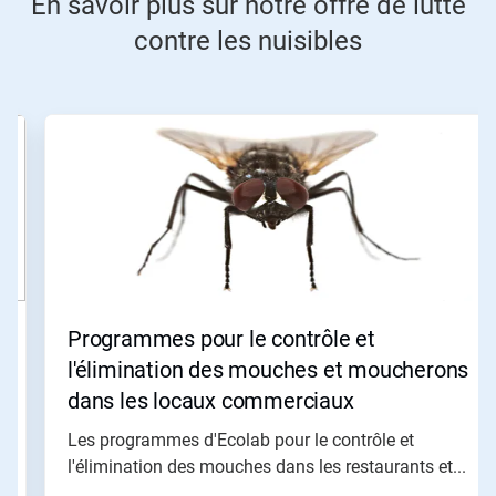
En savoir plus sur notre offre de lutte
contre les nuisibles
Ceci
est
un
carrousel.
Utilisez
les
boutons
«
Page
suivante
»
Programmes pour le contrôle et
et
«
l'élimination des mouches et moucherons
Page
dans les locaux commerciaux
précédente
»
Les programmes d'Ecolab pour le contrôle et
pour
l'élimination des mouches dans les restaurants et...
naviguer,
ou