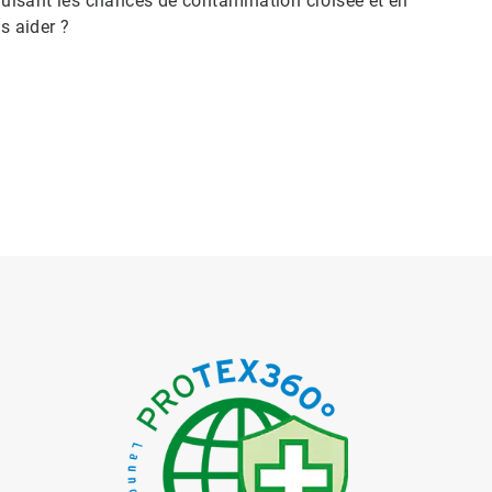
éduisant les chances de contamination croisée et en
s aider ?