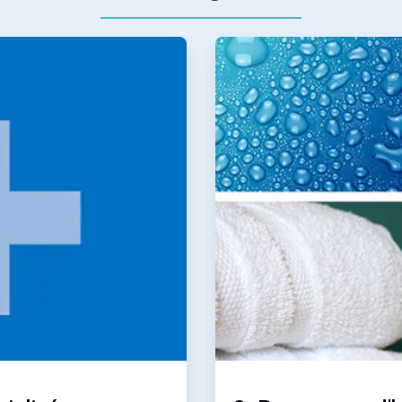
ArticleTile
2
de
2