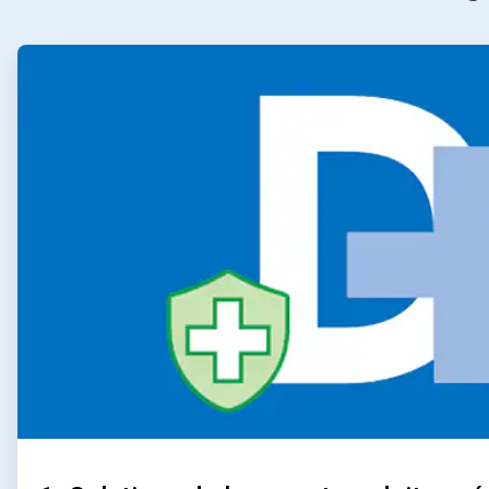
ArticleTile
1
de
2