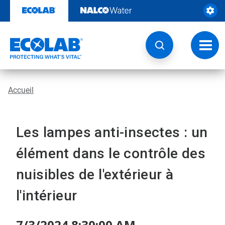
Passer
au
contenu
Chang
la
navig
Accueil
Les lampes anti-insectes : un
élément dans le contrôle des
nuisibles de l'extérieur à
l'intérieur
7/3/2024 8:30:00 AM