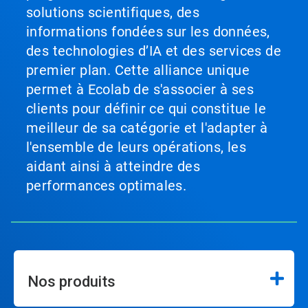
naviguer,
solutions scientifiques, des
ou
informations fondées sur les données,
passez
à
des technologies d’IA et des services de
une
premier plan. Cette alliance unique
diapo
précise
permet à Ecolab de s'associer à ses
à
clients pour définir ce qui constitue le
l'aide
des
meilleur de sa catégorie et l'adapter à
points.
l'ensemble de leurs opérations, les
aidant ainsi à atteindre des
performances optimales.
Nos produits