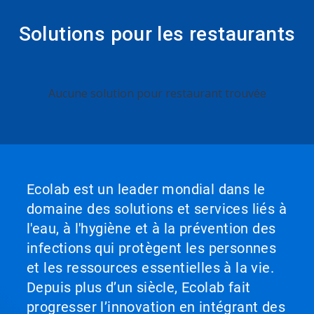
boutons
«
Solutions pour les restaurants
Page
suivante
»
et
«
Ceci
Aucune solution pour restaurant trouvée
Page
est
précédente
un
»
carrousel.
pour
Utilisez
naviguer,
les
ou
boutons
passez
«
Ecolab est un leader mondial dans le
à
Page
une
domaine des solutions et services liés à
suivante
diapo
»
l'eau, à l'hygiène et à la prévention des
précise
et
à
infections qui protègent les personnes
«
l'aide
Page
et les ressources essentielles à la vie.
des
précédente
points.
Depuis plus d’un siècle, Ecolab fait
»
pour
progresser l’innovation en intégrant des