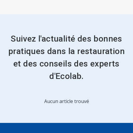
ArticleTile
2
de
2
Suivez l'actualité des bonnes
pratiques dans la restauration
et des conseils des experts
d'Ecolab.
Ceci
Aucun article trouvé
est
un
carrousel.
Utilisez
les