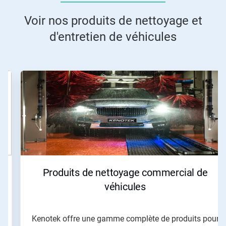
Voir nos produits de nettoyage et
d'entretien de véhicules
Ceci
est
un
carrousel.
Utilisez
les
boutons
«
Page
suivante
»
Produits de nettoyage commercial de
et
«
véhicules
Page
précédente
»
Kenotek offre une gamme complète de produits pour
pour